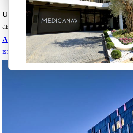
Unsere Projekte
alle
Acibadem
Al-Kindi
Flip
Liv
Medicana
Saint James
ACIBADEM ALTUNIZADE HOSPITAL
ISTANBUL / TURKEY