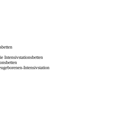
sbetten
e Intensivstationsbetten
ionsbetten
eugeborenen-Intensivstation