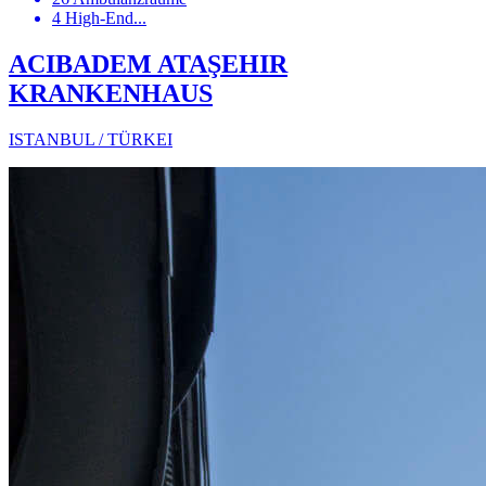
4 High-End...
ACIBADEM ATAŞEHIR
KRANKENHAUS
ISTANBUL / TÜRKEI