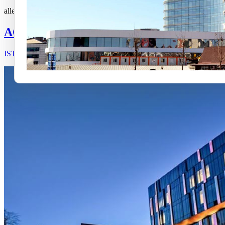
alle
Acibadem
Al-Kindi
Flip
Liv
Medicana
Saint James
ACIBADEM ALTUNIZADE HOSPITAL
ISTANBUL / TURKEY