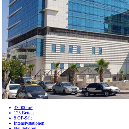
33.000 m²
125 Betten
8 OP-Säle
Intensivstationen
Neugeboren...