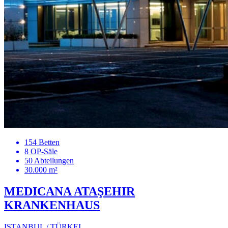
154 Betten
8 OP-Säle
50 Abteilungen
30.000 m²
MEDICANA ATAŞEHIR
KRANKENHAUS
ISTANBUL / TÜRKEI