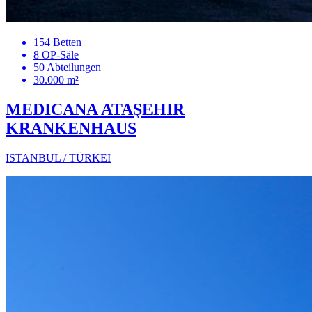
154 Betten
8 OP-Säle
50 Abteilungen
30.000 m²
MEDICANA ATAŞEHIR
KRANKENHAUS
ISTANBUL / TÜRKEI