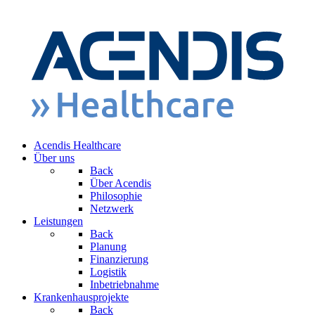
Acendis Healthcare
Über uns
Back
Über Acendis
Philosophie
Netzwerk
Leistungen
Back
Planung
Finanzierung
Logistik
Inbetriebnahme
Krankenhausprojekte
Back