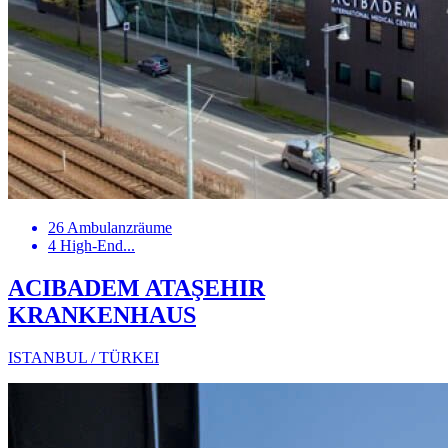
26 Ambulanzräume
4 High-End...
ACIBADEM ATAŞEHIR
KRANKENHAUS
ISTANBUL / TÜRKEI