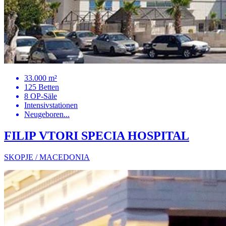
33.000 m²
125 Betten
8 OP-Säle
Intensivstationen
Neugeboren...
FILIP VTORI SPECIA HOSPITAL
SKOPJE / MACEDONIA