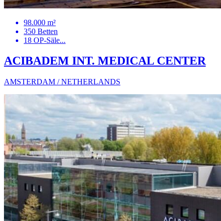
98.000 m²
350 Betten
18 OP-Säle...
ACIBADEM INT. MEDICAL CENTER
AMSTERDAM / NETHERLANDS