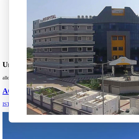
Unsere Projekte
alle
Acibadem
Al-Kindi
Flip
Liv
Medicana
Saint James
ACIBADEM ALTUNIZADE HOSPITAL
ISTANBUL / TURKEY